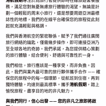
港航假期
專注於為旅行者提供即時在線旅遊套餐服
務，滿足您對無憂無慮旅行體驗的渴望。無論是計
劃一個輕鬆的周末小旅行，還是想要周遊亞洲最標
誌性的地標，我們的在線平台確保您的旅程從此刻
起就充滿輕鬆與格調。
我們與香港航空的緊密聯係，賦予了我們通往廣闊
旅行網絡的鑰匙，僅需幾步操作，即可連接亞洲乃
至全球各地的奇跡。我們承諾，為您提供精心策劃
的旅行體驗，結合便利、舒適與可靠性於一身。
我們相信，旅行應該是一種享受，而非負擔。因
此，我們與業內最可靠的旅行夥伴攜手合作 —— 確
保您的旅程中的每一個環節，從航班到住宿，再到
獨特體驗，均達到最高標準。攜手
港航假期
，踏上
愉悅旅程，盡享目的地的非凡魅力。
與我們同行，信心出發 —— 您的非凡之旅即將啟