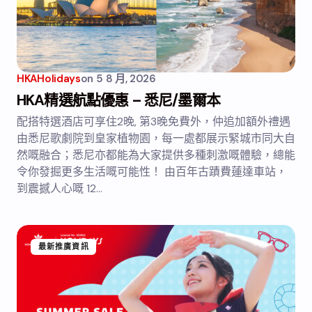
HKAHolidays
on
5 8 月, 2026
HKA精選航點優惠 – 悉尼/墨爾本
配搭特選酒店可享住2晚, 第3晚免費外，仲追加額外禮遇
由悉尼歌劇院到皇家植物園，每一處都展示緊城市同大自
然嘅融合；悉尼亦都能為大家提供多種刺激嘅體驗，總能
令你發掘更多生活嘅可能性！ 由百年古蹟費蓮達車站，
到震撼人心嘅 12…
最新推廣資訊