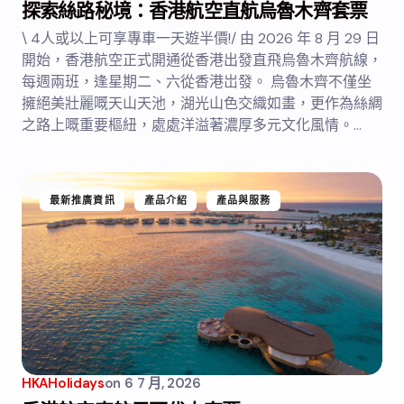
探索絲路秘境：香港航空直航烏魯木齊套票
\ 4人或以上可享專車一天遊半價!/ 由 2026 年 8 月 29 日
開始，香港航空正式開通從香港出發直飛烏魯木齊航線，
每週兩班，逢星期二、六從香港岀發。 烏魯木齊不僅坐
擁絕美壯麗嘅天山天池，湖光山色交織如畫，更作為絲綢
之路上嘅重要樞紐，處處洋溢著濃厚多元文化風情。…
最新推廣資訊
產品介紹
產品與服務
HKAHolidays
on
6 7 月, 2026