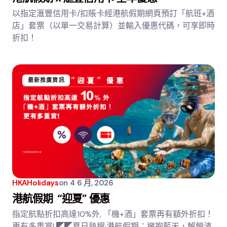
以指定滙豐信用卡/扣賬卡經港航假期網頁預訂「航班+酒
店」套票（以單一交易計算）並輸入優惠代碼，可享即時
折扣！
最新推廣資訊
HKAHolidays
on
4 6 月, 2026
港航假期 “迎夏” 優惠
指定航點折扣高達10%外, 「機+酒」套票再有額外折扣！
更有多重賞! ◤◤夏日熱搜·港航假期：擁抱藍天，解鎖清