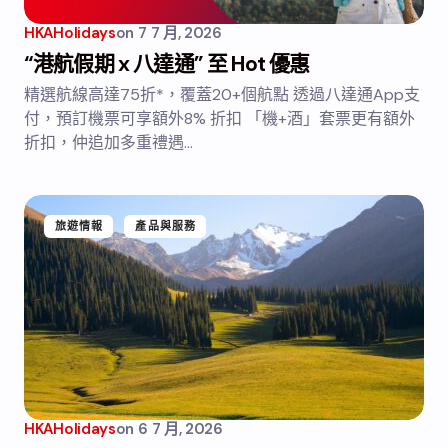
HKAHolidays
on
7 7 月, 2026
“港航假期 x 八達通” 至 Hot 優惠
精選航線高達75折*，覆蓋20+個航點 透過八達通App支
付，預訂機票可享額外8% 折扣 「機+酒」套票更有額外
折扣，仲追加多重禮遇…
旅遊情報
產品與服務
HKAHolidays
on
6 7 月, 2026