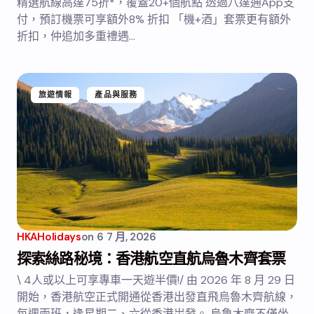
精選航線高達75折*，覆蓋20+個航點 透過八達通App支
付，預訂機票可享額外8% 折扣 「機+酒」套票更有額外
折扣，仲追加多重禮遇…
旅遊情報
產品與服務
HKAHolidays
on
6 7 月, 2026
探索絲路秘境：香港航空直航烏魯木齊套票
\ 4人或以上可享專車一天遊半價!/ 由 2026 年 8 月 29 日
開始，香港航空正式開通從香港出發直飛烏魯木齊航線，
每週兩班，逢星期二、六從香港岀發。 烏魯木齊不僅坐