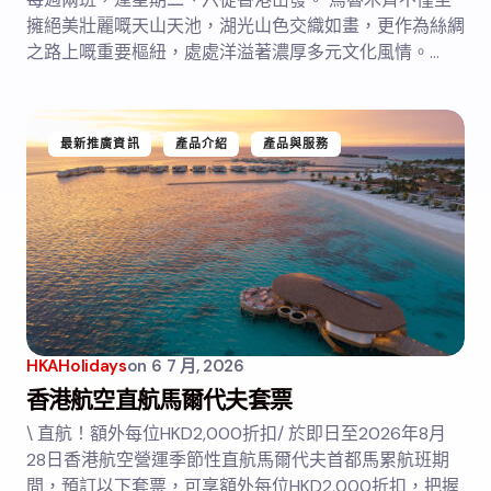
擁絕美壯麗嘅天山天池，湖光山色交織如畫，更作為絲綢
之路上嘅重要樞紐，處處洋溢著濃厚多元文化風情。…
最新推廣資訊
產品介紹
產品與服務
HKAHolidays
on
6 7 月, 2026
香港航空直航馬爾代夫套票
\ 直航！額外每位HKD2,000折扣/ 於即日至2026年8月
28日香港航空營運季節性直航馬爾代夫首都馬累航班期
間，預訂以下套票，可享額外每位HKD2,000折扣，把握