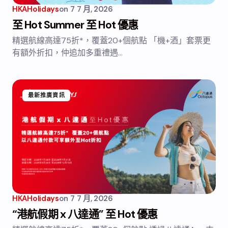
HKAHolidays
on
7 7 月, 2026
至 Hot Summer 至 Hot 優惠
精選航線高達75折*，覆蓋20+個航點 「機+酒」套票更
有額外折扣，仲追加多重禮遇…
最新推廣資訊
HKAHolidays
on
7 7 月, 2026
“港航假期 x 八達通” 至 Hot 優惠