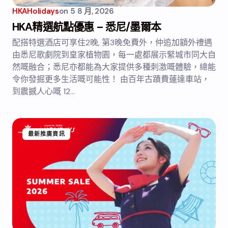
HKAHolidays
on
5 8 月, 2026
HKA精選航點優惠 – 悉尼/墨爾本
配搭特選酒店可享住2晚, 第3晚免費外，仲追加額外禮遇
由悉尼歌劇院到皇家植物園，每一處都展示緊城市同大自
然嘅融合；悉尼亦都能為大家提供多種刺激嘅體驗，總能
令你發掘更多生活嘅可能性！ 由百年古蹟費蓮達車站，
到震撼人心嘅 12…
最新推廣資訊