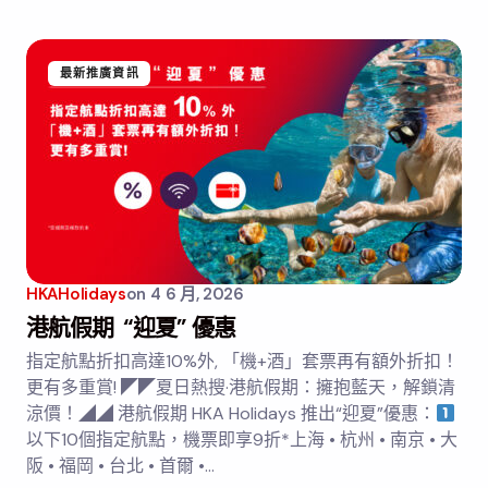
最新推廣資訊
HKAHolidays
on
4 6 月, 2026
港航假期 “迎夏” 優惠
指定航點折扣高達10%外, 「機+酒」套票再有額外折扣！
更有多重賞! ◤◤夏日熱搜·港航假期：擁抱藍天，解鎖清
涼價！◢◢ 港航假期 HKA Holidays 推出“迎夏”優惠：
以下10個指定航點，機票即享9折*上海 • 杭州 • 南京 • 大
阪 • 福岡 • 台北 • 首爾 •…