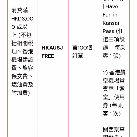
| Have
消費滿
Fun in
HKD3,00
Kansai
0 或以
Pass (任
上 (不包
選三項設
括相關税
HKAUSJ
首100個
施 – 每乘
項丶香港
FREE
訂單
客 1 張)
機場建設
費丶旅客
2) 香港航
保安費丶
空機場貴
燃油費及
賓室「遨
附加費)
堂」使用
券 (每乘
客 1 次)
關西樂享