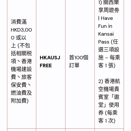
1) 關西樂
享周遊劵
| Have
消費滿
Fun in
HKD3,00
Kansai
0 或以
Pass (任
上 (不包
選三項設
括相關税
HKAUSJ
首100個
施 – 每乘
項丶香港
FREE
訂單
客 1 張)
機場建設
費丶旅客
2) 香港航
保安費丶
空機場貴
燃油費及
賓室「遨
附加費)
堂」使用
券 (每乘
客 1 次)