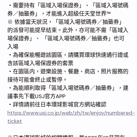
・需要持有「區域入場保證券」、「區域入場號碼
券／抽籤券」，才能進入超級任天堂世界™
※ 依據當天狀況，「區域入場號碼券／抽籤券」
的派發可能提早結束。此外，亦可能不需「區域入
場保證券」、 「區域入場號碼券／抽籤券」也可
入場
・為確保能暢遊該園區，請購買環球快速通行證或
含該區域入場保證券的套票
・在園區内，遊樂設施、餐廳、商店、照片服務的
接待可能會終止或暫停。
・為能順利取得「區域入場號碼券／抽籤券」，建
議事先下載USJ官方APP
・詳情請前往日本環球影城官方網站確認
https://www.usj.co.jp/web/zh/tw/enjoy/numbered-
ticket