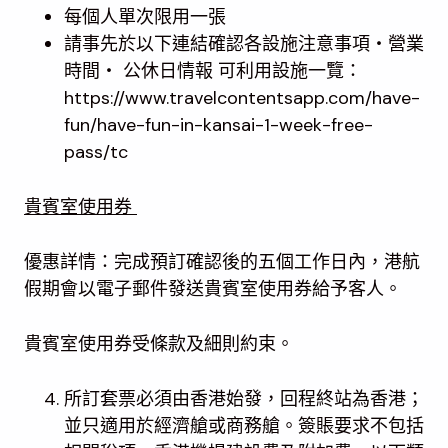
每個人單次限用一張
請事先於以下連結確認各設施注意事項・營業
時間・ 公休日情報 可利用設施一覽：
https://www.travelcontentsapp.com/have-
fun/have-fun-in-kansai-1-week-free-
pass/tc
貴賓室使用券
優惠詳情：完成預訂確認後的五個工作日內，港航
假期會以電子郵件發送貴賓室使用券給予客人。
貴賓室使用券受條款及細則約束。
所訂套票必須由香港始發，回程終站為香港；
並只適用於經濟艙或商務艙。簽賬要求不包括