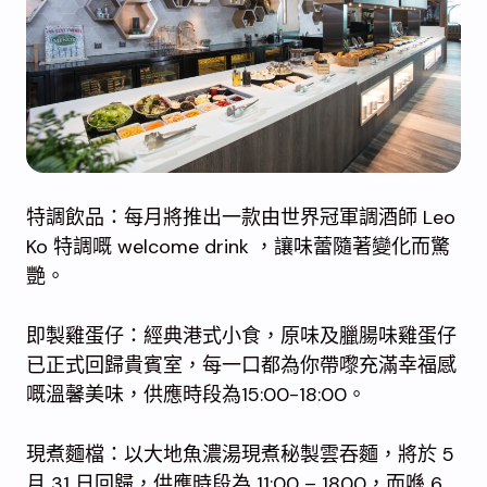
特調飲品：每月將推出一款由世界冠軍調酒師 Leo
Ko 特調嘅 welcome drink ，讓味蕾隨著變化而驚
艷。
即製雞蛋仔：經典港式小食，原味及臘腸味雞蛋仔
已正式回歸貴賓室，每一口都為你帶嚟充滿幸福感
嘅溫馨美味，供應時段為15:00-18:00。
現煮麵檔：以大地魚濃湯現煮秘製雲吞麵，將於 5
月 31 日回歸，供應時段為 11:00 – 1800，而喺 6