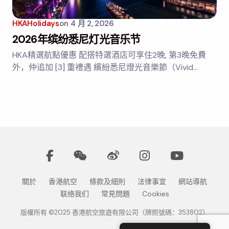
HKAHolidays
on
4 月 2, 2026
2026年缤纷悉尼灯光音乐节
HKA精選航點優惠 配搭特選酒店可享住2晚, 第3晚免費
外，仲追加 [3] 重禮遇 繽紛悉尼燈光音樂節（Vivid…
關於
香港航空
條款及細則
法律事宜
網站導航
联络我们
常見問題
Cookies
版權所有 ©2025 香港航空旅遊有限公司（牌照號碼：353802）