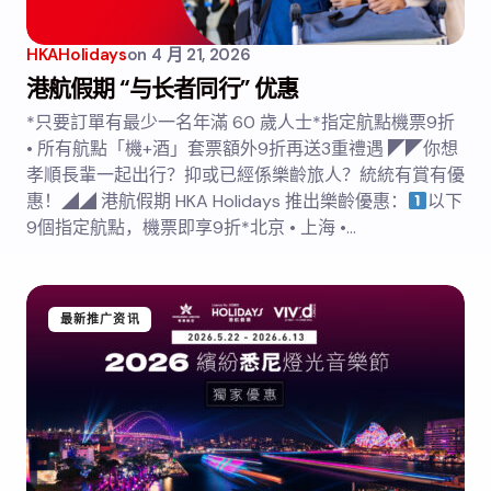
HKAHolidays
on
4 月 21, 2026
港航假期 “与长者同行” 优惠
*只要訂單有最少一名年滿 60 歲人士*指定航點機票9折
• 所有航點「機+酒」套票額外9折再送3重禮遇 ◤◤你想
孝順長輩一起出行？抑或已經係樂齡旅人？統統有賞有優
惠！◢◢ 港航假期 HKA Holidays 推出樂齡優惠：
以下
9個指定航點，機票即享9折*北京 • 上海 •…
最新推广资讯