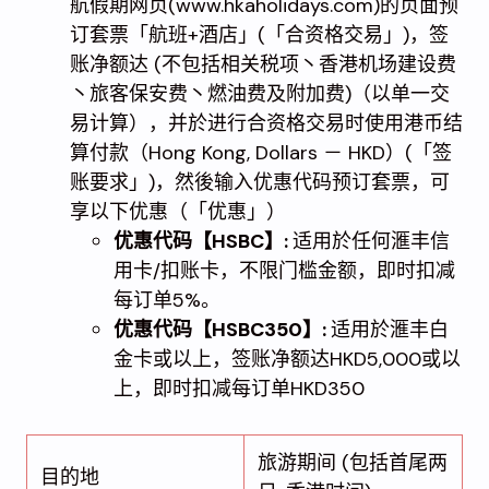
航假期网页(www.hkaholidays.com)的页面预
订套票「航班+酒店」(「合资格交易」)，签
账净额达 (不包括相关税项丶香港机场建设费
丶旅客保安费丶燃油费及附加费)（以单一交
易计算），并於进行合资格交易时使用港币结
算付款（Hong Kong, Dollars － HKD）(「签
账要求」)，然後输入优惠代码预订套票，可
享以下优惠（「优惠」）
优惠代码【HSBC】:
适用於任何滙丰信
用卡/扣账卡，不限门槛金额，即时扣减
每订单5%。
优惠代码【HSBC350】:
适用於滙丰白
金卡或以上，签账净额达HKD5,000或以
上，即时扣减每订单HKD350
旅游期间 (包括首尾两
目的地