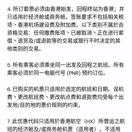
4. 所订套票必须由香港始发，回程终站为香港；并
只适用於经济舱或商务舱。签账要求不包括相关税
项丶香港机场建设费及附加费。以下类别不属於合
资格交易：任何缴费账项丶已被取消丶正在进行索
偿丶退货及/或退款等的交易或银行不时决定的其
他类别的交易。
5. 所有乘客必须乘坐同一出发及回程之航班。所有
乘客必须於同一电脑代号 (PNR) 预约订位。
6. 巳购买的机票只适用於选定的航班和日期。误机
费丶更改航班费丶更改航点费和退款费均受每个出
发地/目的地的票价规则的约束。
7. 此优惠代码只适用於香港航空（HX）所营运之航
班的经济舱及/或商务舱机票（适用者）。不适用