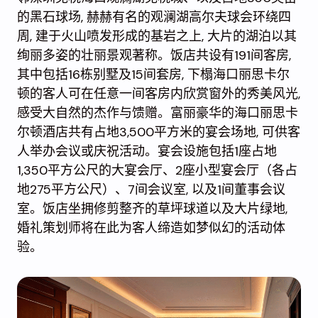
的黑石球场, 赫赫有名的观澜湖高尔夫球会环绕四
周, 建于火山喷发形成的基岩之上, 大片的湖泊以其
绚丽多姿的壮丽景观著称。饭店共设有191间客房,
其中包括16栋别墅及15间套房, 下榻海口丽思卡尔
顿的客人可在任意一间客房内欣赏窗外的秀美风光,
感受大自然的杰作与馈赠。富丽豪华的海口丽思卡
尔顿酒店共有占地3,500平方米的宴会场地, 可供客
人举办会议或庆祝活动。宴会设施包括1座占地
1,350平方公尺的大宴会厅、2座小型宴会厅（各占
地275平方公尺）、7间会议室, 以及1间董事会议
室。饭店坐拥修剪整齐的草坪球道以及大片绿地,
婚礼策划师将在此为客人缔造如梦似幻的活动体
验。