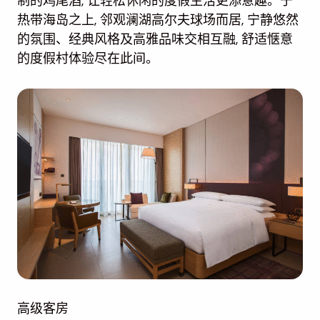
制的鸡尾酒, 让轻松休闲的度假生活更添意趣。于
热带海岛之上, 邻观澜湖高尔夫球场而居, 宁静悠然
的氛围、经典风格及高雅品味交相互融, 舒适惬意
的度假村体验尽在此间。
高级客房