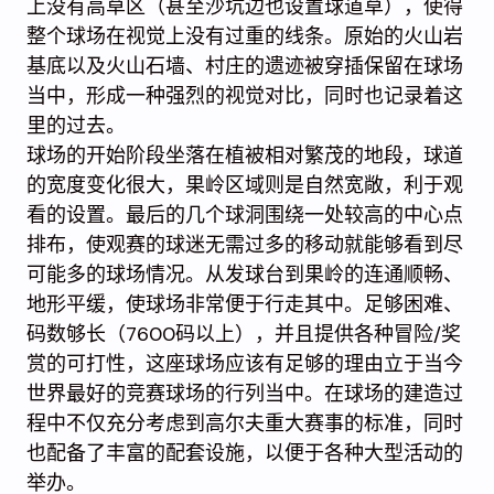
上没有高草区（甚至沙坑边也设置球道草），使得
整个球场在视觉上没有过重的线条。原始的火山岩
基底以及火山石墙、村庄的遗迹被穿插保留在球场
当中，形成一种强烈的视觉对比，同时也记录着这
里的过去。
球场的开始阶段坐落在植被相对繁茂的地段，球道
的宽度变化很大，果岭区域则是自然宽敞，利于观
看的设置。最后的几个球洞围绕一处较高的中心点
排布，使观赛的球迷无需过多的移动就能够看到尽
可能多的球场情况。从发球台到果岭的连通顺畅、
地形平缓，使球场非常便于行走其中。足够困难、
码数够长（7600码以上），并且提供各种冒险/奖
赏的可打性，这座球场应该有足够的理由立于当今
世界最好的竞赛球场的行列当中。在球场的建造过
程中不仅充分考虑到高尔夫重大赛事的标准，同时
也配备了丰富的配套设施，以便于各种大型活动的
举办。