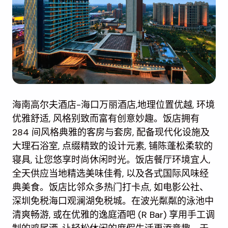
海南高尔夫酒店-海口万丽酒店,地理位置优越, 环境
优雅舒适, 风格别致而富有创意妙趣。饭店拥有
284 间风格典雅的客房与套房, 配备现代化设施及
大理石浴室, 点缀精致的设计元素, 铺陈蓬松柔软的
寝具, 让您悠享时尚休闲时光。饭店餐厅环境宜人,
全天供应当地精选美味佳肴, 以及各式国际风味经
典美食。饭店比邻众多热门打卡点, 如电影公社、
深圳免税海口观澜湖免税城。在波光粼粼的泳池中
清爽畅游, 或在优雅的逸庭酒吧 (R Bar) 享用手工调