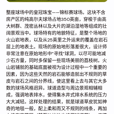
整座球场中的皇冠珠宝——锦标赛球场。这块不含
房产区的纯高尔夫球场占地350英亩，穿梭于由高
大树群、茂密丛林以及大片的湖泊湿地等组成的壮
阔景观当中。球场特有的地貌特征，是整个场地的
火山岩地表，以及从25英里之外运来的覆盖在岩石
层上的地表土。现场的原始地形落差很大，设计师
非常注意在原始地形中”寻找”球洞，以尽可能地减
少石方量，同时多保留一些现场美丽的荔枝树。火
山岩铺就的基础底面被视为设计过程中一个重要的
因素，因为这些天然的岩石能够造就出不规则的草
皮与岩石之间的分界线，使这里看上去与其它大多
数的球场风格迥异。球道造型与周边景观相辅相
成，强调地表排水，使得集水井式排水系统的压力
大大减轻。这样处理的结果，就是球道草皮犹如神
奇的地毯一般，配上柔和而又不规则的线条，再加