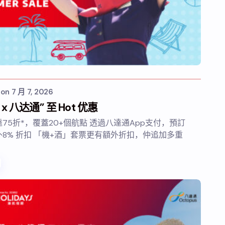
s
on
7 月 7, 2026
x 八达通” 至 Hot 优惠
75折*，覆蓋20+個航點 透過八達通App支付，預訂
8% 折扣 「機+酒」套票更有額外折扣，仲追加多重