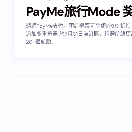
PayMe旅行Mode 
透過PayMe支付，預訂機票可享額外5% 折
追加多重禮遇 於7月31日前訂購，精選航線更
20+個航點…