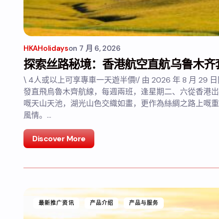
HKAHolidays
on
7 月 6, 2026
探索丝路秘境：香港航空直航乌鲁木齐
\ 4人或以上可享專車一天遊半價!/ 由 2026 年 8 月 
發直飛烏魯木齊航線，每週兩班，逢星期二、六從香港岀
嘅天山天池，湖光山色交織如畫，更作為絲綢之路上嘅重
風情。…
Discover More
最新推广资讯
产品介绍
产品与服务