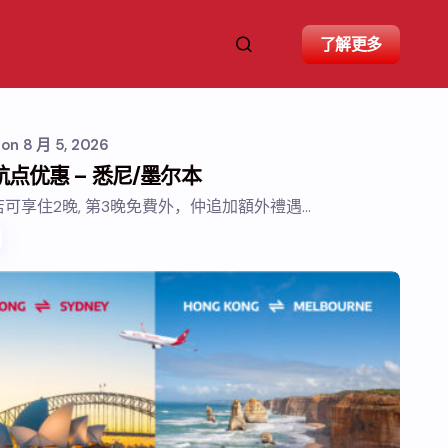
了解更多
s
on
8 月 5, 2026
航点优惠 – 悉尼/墨尔本
可享住2晚, 第3晚免費外，仲追加額外禮遇…