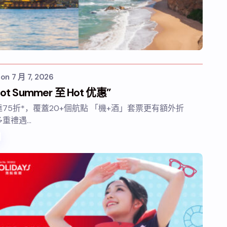
s
on
7 月 7, 2026
ot Summer 至 Hot 优惠”
75折*，覆蓋20+個航點 「機+酒」套票更有額外折
多重禮遇…