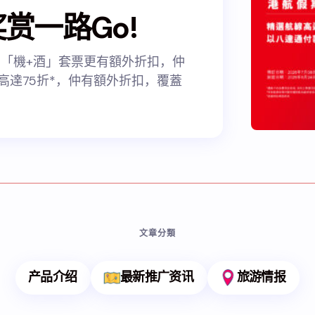
奖赏一路Go!
扣 「機+酒」套票更有額外折扣，仲
高達75折*，仲有額外折扣，覆蓋
文章分類
产品介绍
最新推广资讯
旅游情报