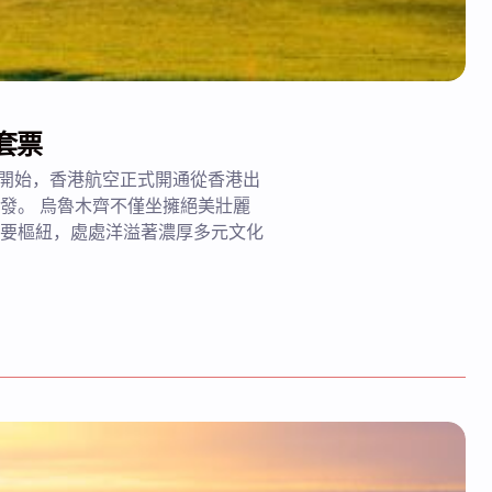
套票
29 日開始，香港航空正式開通從香港出
發。 烏魯木齊不僅坐擁絕美壯麗
要樞紐，處處洋溢著濃厚多元文化