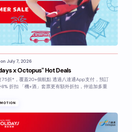
s
on
July 7, 2026
days x Octopus" Hot Deals
75折*，覆蓋20+個航點 透過八達通App支付，預訂
8% 折扣 「機+酒」套票更有額外折扣，仲追加多重
OMOTION