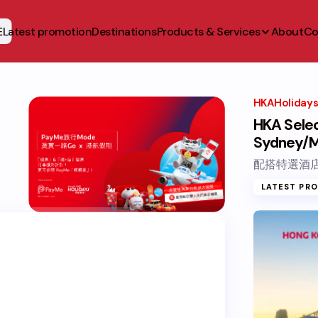
E
Latest promotion
Destinations
Products & Services
About
Co
HKAHoliday
HKA Selec
Sydney/M
配搭特選酒店
LATEST PR
LATEST PROMOTION