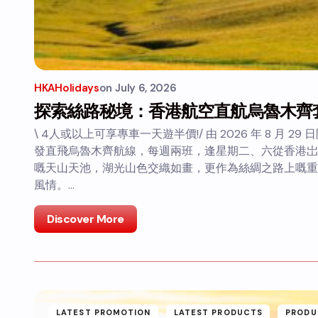
HKAHolidays
on
July 6, 2026
探索絲路秘境：香港航空直航烏魯木齊
\ 4人或以上可享專車一天遊半價!/ 由 2026 年 8 月 
發直飛烏魯木齊航線，每週兩班，逢星期二、六從香港岀
嘅天山天池，湖光山色交織如畫，更作為絲綢之路上嘅重
風情。…
Discover More
LATEST PROMOTION
LATEST PRODUCTS
PRODU