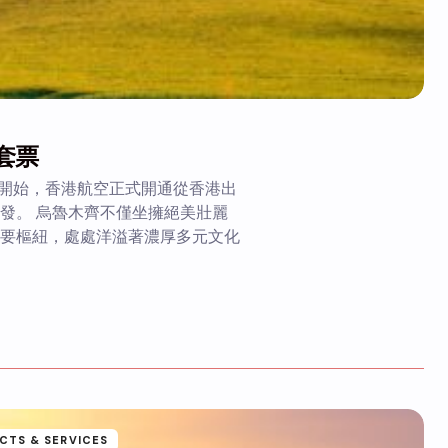
套票
29 日開始，香港航空正式開通從香港出
發。 烏魯木齊不僅坐擁絕美壯麗
要樞紐，處處洋溢著濃厚多元文化
CTS & SERVICES