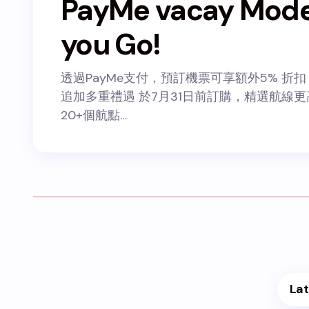
PayMe vacay Mode,
you Go!
透過PayMe支付，預訂機票可享額外5% 折
追加多重禮遇 於7月31日前訂購，精選航線更
20+個航點…
Lat