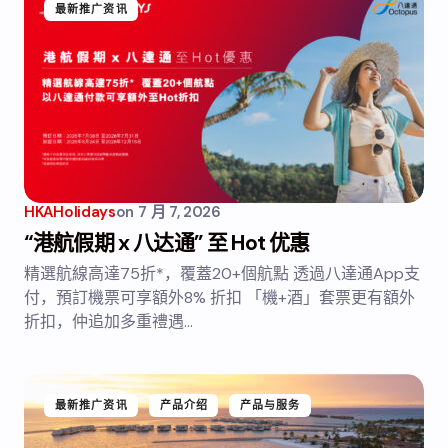
最新推广资讯
HKAHolidays
on
7 月 7, 2026
“港航假期 x 八达通” 至 Hot 优惠
精選航線高達75折*，覆蓋20+個航點 透過八達通App支
付，預訂機票可享額外8% 折扣 「機+酒」套票更有額外
折扣，仲追加多重禮遇…
最新推广资讯
产品介绍
产品与服务