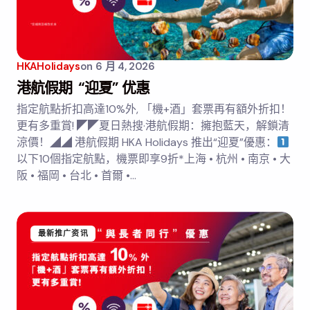
HKAHolidays
on
6 月 4, 2026
港航假期 “迎夏” 优惠
指定航點折扣高達10%外, 「機+酒」套票再有額外折扣！
更有多重賞! ◤◤夏日熱搜·港航假期：擁抱藍天，解鎖清
涼價！◢◢ 港航假期 HKA Holidays 推出“迎夏”優惠：
以下10個指定航點，機票即享9折*上海 • 杭州 • 南京 • 大
阪 • 福岡 • 台北 • 首爾 •…
最新推广资讯