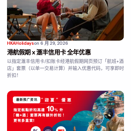
HKAHolidays
on
6 月 29, 2026
港航假期 x 滙丰信用卡 全年优惠
以指定滙丰信用卡/扣账卡经港航假期网页预订「航班+酒
店」套票（以单一交易计算）并输入优惠代码，可享即时
折扣！
最新推广资讯