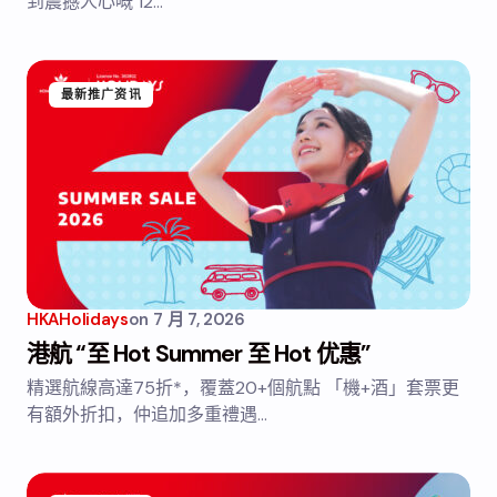
到震撼人心嘅 12…
最新推广资讯
HKAHolidays
on
7 月 7, 2026
港航 “至 Hot Summer 至 Hot 优惠”
精選航線高達75折*，覆蓋20+個航點 「機+酒」套票更
有額外折扣，仲追加多重禮遇…