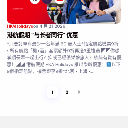
HKAHolidays
on
4 月 21, 2026
港航假期 “与长者同行” 优惠
*只要訂單有最少一名年滿 60 歲人士*指定航點機票9折
• 所有航點「機+酒」套票額外9折再送3重禮遇 ◤◤你想
孝順長輩一起出行？抑或已經係樂齡旅人？統統有賞有優
惠！◢◢ 港航假期 HKA Holidays 推出樂齡優惠：
以下
9個指定航點，機票即享9折*北京 • 上海 •…
1
2