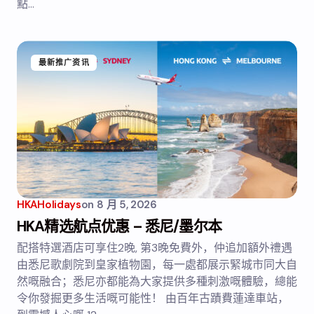
點…
最新推广资讯
HKAHolidays
on
8 月 5, 2026
HKA精选航点优惠 – 悉尼/墨尔本
配搭特選酒店可享住2晚, 第3晚免費外，仲追加額外禮遇
由悉尼歌劇院到皇家植物園，每一處都展示緊城市同大自
然嘅融合；悉尼亦都能為大家提供多種刺激嘅體驗，總能
令你發掘更多生活嘅可能性！ 由百年古蹟費蓮達車站，