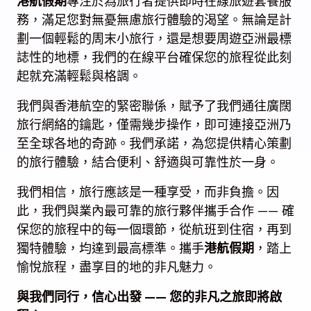
港航假期
專注於為旅行者提供即時在線旅遊套餐服
務，滿足您對無憂無慮旅行體驗的渴望。無論是計
劃一個輕鬆的周末小旅行，還是想要周遊亞洲最標
誌性的地標，我們的在線平台確保您的旅程從此刻
起就充滿輕鬆與格調。
我們與香港航空的緊密聯係，賦予了我們通往廣闊
旅行網絡的鑰匙，僅需幾步操作，即可連接亞洲乃
至全球各地的奇跡。我們承諾，為您提供精心策劃
的旅行體驗，結合便利、舒適與可靠性於一身。
我們相信，旅行應該是一種享受，而非負擔。因
此，我們與業內最可靠的旅行夥伴攜手合作 —— 確
保您的旅程中的每一個環節，從航班到住宿，再到
獨特體驗，均達到最高標準。攜手
港航假期
，踏上
愉悅旅程，盡享目的地的非凡魅力。
與我們同行，信心出發 —— 您的非凡之旅即將啟