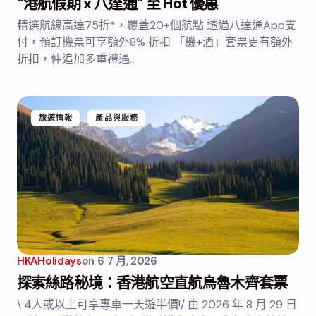
“港航假期 x 八達通” 至 Hot 優惠
精選航線高達75折*，覆蓋20+個航點 透過八達通App支
付，預訂機票可享額外8% 折扣 「機+酒」套票更有額外
折扣，仲追加多重禮遇…
旅遊情報
產品與服務
HKAHolidays
on
6 7 月, 2026
探索絲路秘境：香港航空直航烏魯木齊套票
\ 4人或以上可享專車一天遊半價!/ 由 2026 年 8 月 29 日