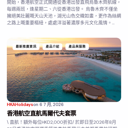
開始，香港航空正式開通從香港出發直飛烏魯木齊航線，
每週兩班，逢星期二、六從香港岀發。 烏魯木齊不僅坐
擁絕美壯麗嘅天山天池，湖光山色交織如畫，更作為絲綢
之路上嘅重要樞紐，處處洋溢著濃厚多元文化風情。…
最新推廣資訊
產品介紹
產品與服務
HKAHolidays
on
6 7 月, 2026
香港航空直航馬爾代夫套票
\ 直航！額外每位HKD2,000折扣/ 於即日至2026年8月