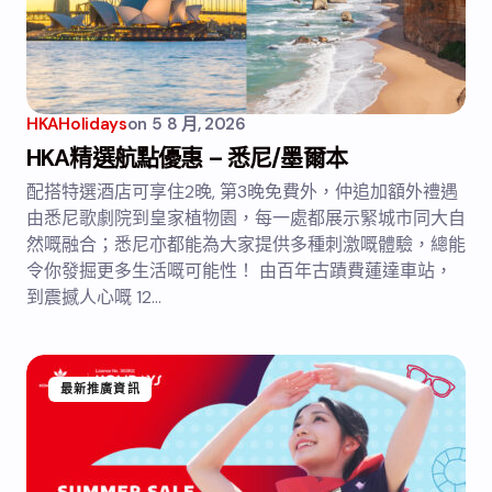
HKAHolidays
on
5 8 月, 2026
HKA精選航點優惠 – 悉尼/墨爾本
配搭特選酒店可享住2晚, 第3晚免費外，仲追加額外禮遇
由悉尼歌劇院到皇家植物園，每一處都展示緊城市同大自
然嘅融合；悉尼亦都能為大家提供多種刺激嘅體驗，總能
令你發掘更多生活嘅可能性！ 由百年古蹟費蓮達車站，
到震撼人心嘅 12…
最新推廣資訊