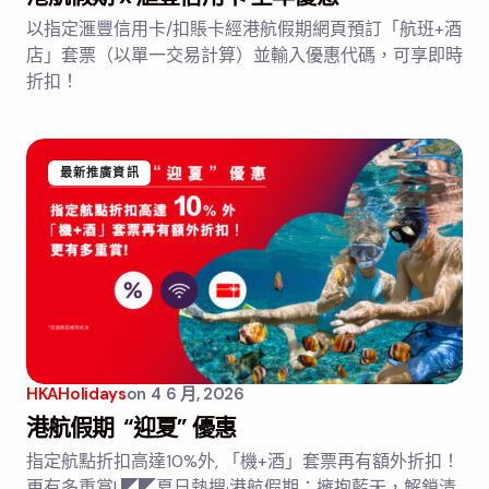
以指定滙豐信用卡/扣賬卡經港航假期網頁預訂「航班+酒
店」套票（以單一交易計算）並輸入優惠代碼，可享即時
折扣！
最新推廣資訊
HKAHolidays
on
4 6 月, 2026
港航假期 “迎夏” 優惠
指定航點折扣高達10%外, 「機+酒」套票再有額外折扣！
更有多重賞! ◤◤夏日熱搜·港航假期：擁抱藍天，解鎖清