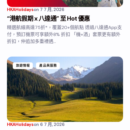
HKAHolidays
on
7 7 月, 2026
“港航假期 x 八達通” 至 Hot 優惠
精選航線高達75折*，覆蓋20+個航點 透過八達通App支
付，預訂機票可享額外8% 折扣 「機+酒」套票更有額外
折扣，仲追加多重禮遇…
旅遊情報
產品與服務
HKAHolidays
on
6 7 月, 2026