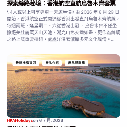
探索絲路秘境：香港航空直航烏魯木齊套票
\ 4人或以上可享專車一天遊半價!/ 由 2026 年 8 月 29 日
開始，香港航空正式開通從香港出發直飛烏魯木齊航線，
每週兩班，逢星期二、六從香港岀發。 烏魯木齊不僅坐
擁絕美壯麗嘅天山天池，湖光山色交織如畫，更作為絲綢
之路上嘅重要樞紐，處處洋溢著濃厚多元文化風情。…
最新推廣資訊
產品介紹
產品與服務
HKAHolidays
on
6 7 月, 2026