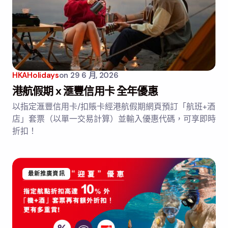
HKAHolidays
on
29 6 月, 2026
港航假期 x 滙豐信用卡 全年優惠
以指定滙豐信用卡/扣賬卡經港航假期網頁預訂「航班+酒
店」套票（以單一交易計算）並輸入優惠代碼，可享即時
折扣！
最新推廣資訊