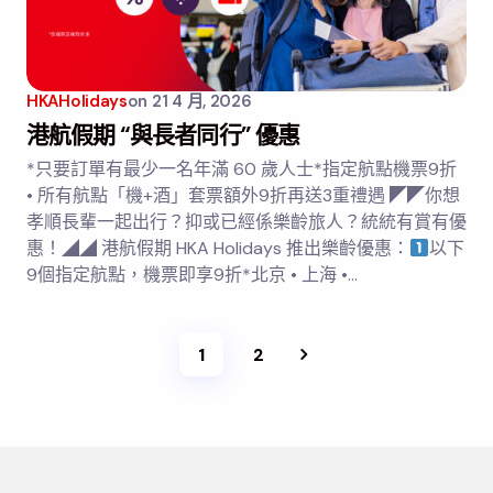
HKAHolidays
on
21 4 月, 2026
港航假期 “與長者同行” 優惠
*只要訂單有最少一名年滿 60 歲人士*指定航點機票9折
• 所有航點「機+酒」套票額外9折再送3重禮遇 ◤◤你想
孝順長輩一起出行？抑或已經係樂齡旅人？統統有賞有優
惠！◢◢ 港航假期 HKA Holidays 推出樂齡優惠：
以下
9個指定航點，機票即享9折*北京 • 上海 •…
1
2