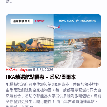
點…
最新推廣資訊
HKAHolidays
on
5 8 月, 2026
HKA精選航點優惠 – 悉尼/墨爾本
配搭特選酒店可享住2晚, 第3晚免費外，仲追加額外禮遇
由悉尼歌劇院到皇家植物園，每一處都展示緊城市同大自
然嘅融合；悉尼亦都能為大家提供多種刺激嘅體驗，總能
令你發掘更多生活嘅可能性！ 由百年古蹟費蓮達車站，