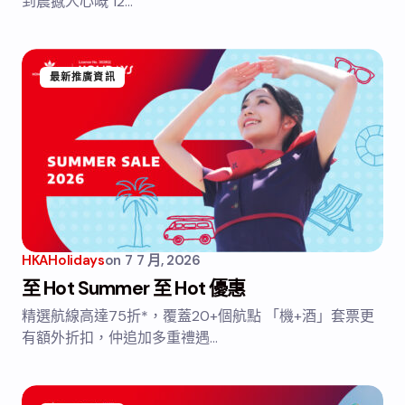
到震撼人心嘅 12…
最新推廣資訊
HKAHolidays
on
7 7 月, 2026
至 Hot Summer 至 Hot 優惠
精選航線高達75折*，覆蓋20+個航點 「機+酒」套票更
有額外折扣，仲追加多重禮遇…