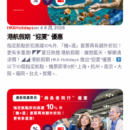
HKAHolidays
on
4 6 月, 2026
港航假期 “迎夏” 優惠
指定航點折扣高達10%外, 「機+酒」套票再有額外折扣！
更有多重賞! ◤◤夏日熱搜·港航假期：擁抱藍天，解鎖清
涼價！◢◢ 港航假期 HKA Holidays 推出“迎夏”優惠：
以下10個指定航點，機票即享9折*上海 • 杭州 • 南京 • 大
阪 • 福岡 • 台北 • 首爾 •…
最新推廣資訊