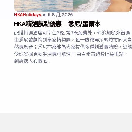
HKAHolidays
on
5 8 月, 2026
HKA精選航點優惠 – 悉尼/墨爾本
配搭特選酒店可享住2晚, 第3晚免費外，仲追加額外禮遇
由悉尼歌劇院到皇家植物園，每一處都展示緊城市同大自
然嘅融合；悉尼亦都能為大家提供多種刺激嘅體驗，總能
令你發掘更多生活嘅可能性！ 由百年古蹟費蓮達車站，
到震撼人心嘅 12…