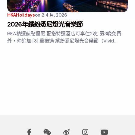
HKAHolidays
on
2 4 月, 2026
2026年繽紛悉尼燈光音樂節
HKA精選航點優惠 配搭特選酒店可享住2晚, 第3晚免費
外，仲追加 [3] 重禮遇 繽紛悉尼燈光音樂節（Vivid…