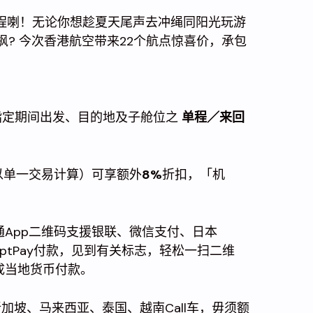
 旅程喇！无论你想趁夏天尾声去冲绳同阳光玩游
枫? 今次香港航空带来22个航点惊喜价，承包
指定期间出发、目的地及子舱位之
单程／来回
！
以单一交易计算）可享额外
8%
折扣，「机
App二维码支援银联、微信支付、日本
romptPay付款，见到有关标志，轻松一扫二维
成当地货币付款。
新加坡、马来西亚、泰国、越南Call车，毋须额