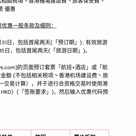
(不包括相關税項丶香港機場建設費丶旅客保安費丶
票 優惠
套票优惠一般条款及细则：
7月31日，包括首尾两天(「预订期」) ; 有效旅游
2月15日，包括首尾两天(「旅游日期」)。
idays.com)的页面预订套票「航班+酒店」或「航
定金额 (不包括相关税项丶香港机场建设费丶旅
单一交易计算），并于进行合资格交易时使用港
ars – HKD）(「签账要求」)，然后输入优惠代码预