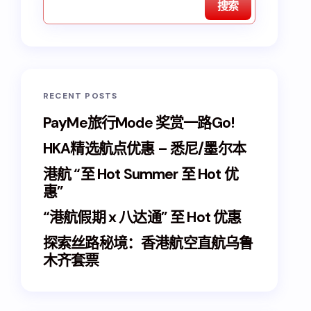
搜索
RECENT POSTS
PayMe旅行Mode 奖赏一路Go!
HKA精选航点优惠 – 悉尼/墨尔本
港航 “至 Hot Summer 至 Hot 优
惠”
“港航假期 x 八达通” 至 Hot 优惠
探索丝路秘境：香港航空直航乌鲁
木齐套票