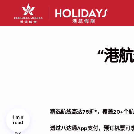
“港航
精选航线
高达
75折*
，覆盖20+个
1 min
read
透过八达通App支付，预订机票可享