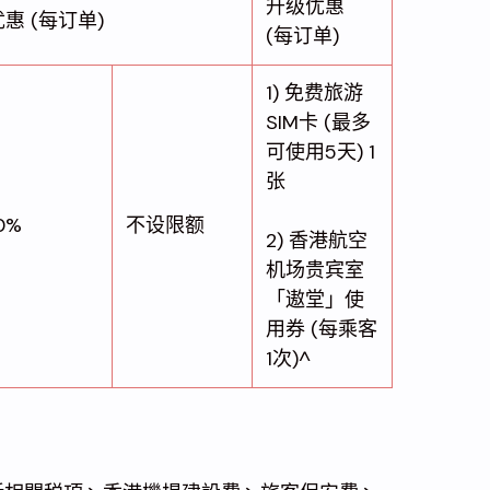
升级优惠
优惠 (每订单)
(每订单)
1) 免费旅游
SIM卡 (最多
可使用5天) 1
张
0%
不设限额
2) 香港航空
机场贵宾室
「遨堂」使
用券 (每乘客
1次)^